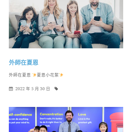
外師在夏恩
By
Categories
外師在夏恩
夏恩小花絮
Posted
By
2022 年 5 月 30 日
On