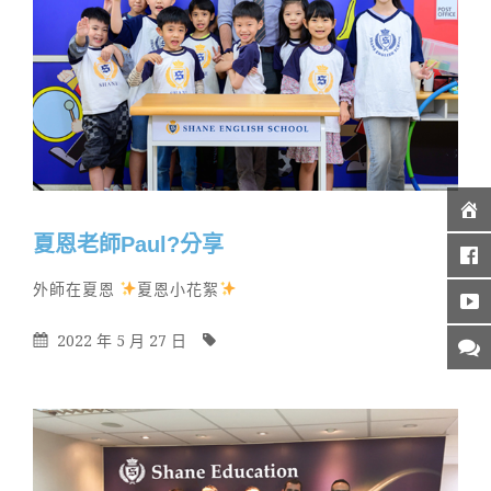
夏恩老師Paul?分享
By
Categories
外師在夏恩
夏恩小花絮
Posted
By
2022 年 5 月 27 日
On