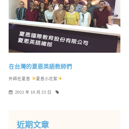
在台灣的夏恩英語教師們
By
Categories
外師在夏恩
夏恩小花絮
Posted
By
2021 年 10 月 25 日
On
近期文章