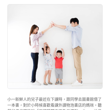
a
i
m
o
c
n
a
p
e
e
i
y
b
l
L
o
i
o
n
k
k
小一新鮮人的兒子最近在下課時，跟同學去圖書館借了
一本書，對於小時候喜歡看課外讀物泡書店的媽咪，聽