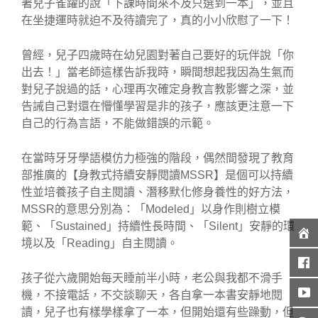
著兒子雀躍的說「下課時間來不及只選到一本」，並且
在坐捷運時就迫不及待讀完了，真的小小欣慰了一下！
曾經，兒子四歲時在幼兒園對著自己要好的玩伴說「你
出去！」當老師這樣告訴我時，瞬間想起我因為生氣而
對兒子說過的話，心理再次確定身教言教影響之深，並
告誡自己對還在懵懂學習是非的孩子，應該更注意一下
自己的行為言語，不能做錯誤的示範。
在當時牙牙學語模仿力極強的階段，偶然間發現了教育
部推廣的【身教式持續安靜閱讀MSSR】是個可以持續
性並培養孩子自主閱讀、潛移默化修身養性的好方法，
MSSR的意思分別為：「Modeled」以身作則樹立模
範、「Sustained」持續性長時間、「Silent」安靜的環
境以及「Reading」自主閱讀。
孩子從六歲開始每天睡前半小時，老公與我都不滑手
機，不接電話，不交談聊天，各自拿一本書安靜地閱
讀，兒子也有樣學樣拿了一本，但開始還有些躁動，但