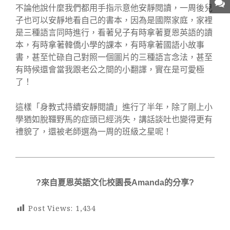
不論他說什麼我們都用手指示意他安靜閱讀，一周後兒
子也可以安靜地看自己的書本，因為是國際家庭，家裡
是三種語言同時進行，看著兒子有時拿著夏恩英語的讀
本，有時拿著韓僑小學的課本，有時拿著國語小故事
書，甚至忙碌自己對照一個圖片的三種語言念法，甚至
有時候還會當我跟老公之間的小翻譯，實在是可愛極
了！
這樣「身教式持續安靜閱讀」進行了半年，除了剛上小
學猶如脫韁野馬的症頭已經消失，講話談吐也變得更有
禮貌了，還被老師選為一周的班級之星呢！
?來自夏恩英語文化校園長Amanda的分享?
Post Views:
1,434