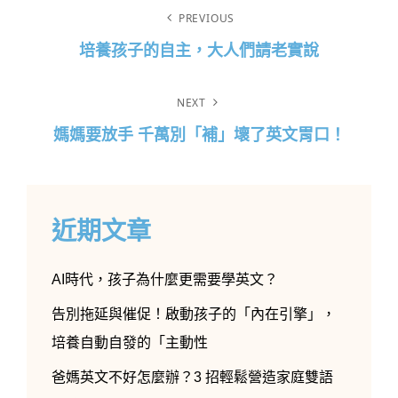
文
PREVIOUS
章
培養孩子的自主，大人們請老實說
導
Previous
覽
Post
NEXT
媽媽要放手 千萬別「補」壞了英文胃口！
Next
Post
近期文章
AI時代，孩子為什麼更需要學英文？
告別拖延與催促！啟動孩子的「內在引擎」，
培養自動自發的「主動性
爸媽英文不好怎麼辦？3 招輕鬆營造家庭雙語